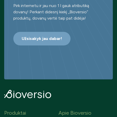
Pirk internetu ir jau nuo 1 l gauk atributiką
dovanų! Perkant didesnį kiekį „Bioversio“
produktų, dovanų vertė taip pat didėja!
Užsisakyk jau dabar!
Produktai
Apie Bioversio