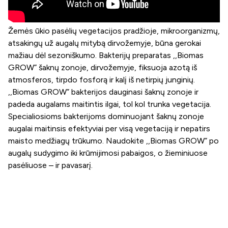
Žemės ūkio pasėlių vegetacijos pradžioje, mikroorganizmų,
atsakingų už augalų mitybą dirvožemyje, būna gerokai
mažiau dėl sezoniškumo. Bakterijų preparatas ,,Biomas
GROW” šaknų zonoje, dirvožemyje, fiksuoja azotą iš
atmosferos, tirpdo fosforą ir kalį iš netirpių junginių.
,,Biomas GROW” bakterijos dauginasi šaknų zonoje ir
padeda augalams maitintis ilgai, tol kol trunka vegetacija.
Specialiosioms bakterijoms dominuojant šaknų zonoje
augalai maitinsis efektyviai per visą vegetaciją ir nepatirs
maisto medžiagų trūkumo. Naudokite ,,Biomas GROW” po
augalų sudygimo iki krūmijimosi pabaigos, o žieminiuose
pasėliuose – ir pavasarį.