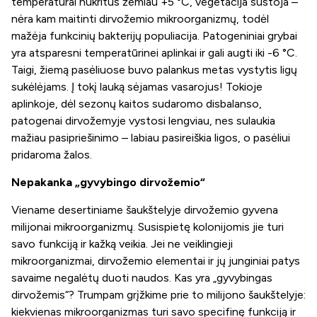
temperatūrai nukritus žemiau +5 °C, vegetacija sustoja –
nėra kam maitinti dirvožemio mikroorganizmų, todėl
mažėja funkcinių bakterijų populiacija. Patogeniniai grybai
yra atsparesni temperatūrinei aplinkai ir gali augti iki -6 °C.
Taigi, žiemą pasėliuose buvo palankus metas vystytis ligų
sukėlėjams. Į tokį lauką sėjamas vasarojus! Tokioje
aplinkoje, dėl sezonų kaitos sudaromo disbalanso,
patogenai dirvožemyje vystosi lengviau, nes sulaukia
mažiau pasipriešinimo – labiau pasireiškia ligos, o pasėliui
pridaroma žalos.
Nepakanka „gyvybingo dirvožemio“
Viename desertiniame šaukštelyje dirvožemio gyvena
milijonai mikroorganizmų. Susispietę kolonijomis jie turi
savo funkciją ir kažką veikia. Jei ne veiklingieji
mikroorganizmai, dirvožemio elementai ir jų junginiai patys
savaime negalėtų duoti naudos. Kas yra „gyvybingas
dirvožemis“? Trumpam grįžkime prie to milijono šaukštelyje:
kiekvienas mikroorganizmas turi savo specifinę funkciją ir