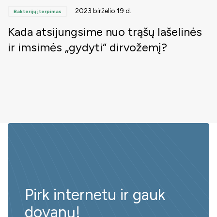
2023 birželio 19 d.
Bakterijų įterpimas
Kada atsijungsime nuo trąšų lašelinės
ir imsimės „gydyti“ dirvožemį?
Pirk internetu ir gauk
dovanų!