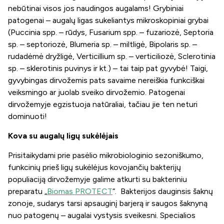
nebūtinai visos jos naudingos augalams! Grybiniai
patogenai – augalų ligas sukeliantys mikroskopiniai grybai
(
Puccinia
spp. – rūdys,
Fusarium
spp. – fuzariozė,
Septoria
sp. – septoriozė,
Blumeria
sp. – miltligė,
Bipolaris
sp. –
rudadėmė dryžligė,
Verticillium
sp. – verticiliozė,
Sclerotinia
sp. – sklerotinis puvinys ir kt.) – tai taip pat gyvybė! Taigi,
gyvybingas dirvožemis pats savaime nereiškia funkciškai
veiksmingo ar juolab sveiko dirvožemio. Patogenai
dirvožemyje egzistuoja natūraliai, tačiau jie ten neturi
dominuoti!
Kova su augalų ligų sukėlėjais
Prisitaikydami prie pasėlio mikrobiologinio sezoniškumo,
funkcinių prieš ligų sukėlėjus kovojančių bakterijų
populiaciją dirvožemyje galime atkurti su bakteriniu
preparatu „
Biomas PROTECT
“. Bakterijos dauginsis šaknų
zonoje, sudarys tarsi apsauginį barjerą ir saugos šaknyną
nuo patogenų – augalai vystysis sveikesni. Specialios