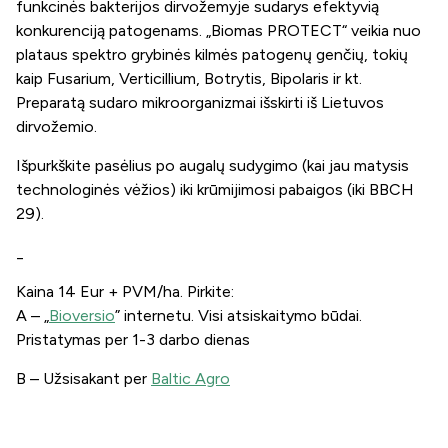
funkcinės bakterijos dirvožemyje sudarys efektyvią
konkurenciją patogenams. „Biomas PROTECT“ veikia nuo
plataus spektro grybinės kilmės patogenų genčių, tokių
kaip
Fusarium, Verticillium, Botrytis, Bipolaris
ir kt.
Preparatą sudaro mikroorganizmai išskirti iš Lietuvos
dirvožemio.
Išpurkškite pasėlius po augalų sudygimo (kai jau matysis
technologinės vėžios) iki krūmijimosi pabaigos (iki BBCH
29).
_
Kaina 14 Eur + PVM/ha. Pirkite:
A – „
Bioversio
” internetu. Visi atsiskaitymo būdai.
Pristatymas per 1-3 darbo dienas
B – Užsisakant per
Baltic Agro