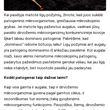
Kai pasėlyje matote ligų požymių, žinote, kad juos sukėlė
patogeninis mikroorganizmas, greičiausiai mikroskopinis
grybas. Jei matote ligų pažeistus augalus, vadinasi jūsų
pasėlio dirvožemio mikroorganizmų konkurencinėje kovoje
šįkart labiau dominavo patogenai. Pabrėšime, kad
„dominavo“ rašome būtuoju laiku! Ligų požymiai ant augalų
yra patogenų dominavimo iš anksčiau pasėkmė. Kol augalai
maži, savo akimis nematome mikroskopinių patogenų,
padarytus pažeidimus pastebime gerokai vėliau, kai jau ligą
reikia stabdyti, bet nuostolis pasėliui jau padarytas.
Kodėl patogenai taip dažnai laimi?
Kaip visa gamta ir augalai, taip ir dirvožemio
mikroorganizmai gyvena pagal gamtos ciklus, ir
sezoniškumas turi esminę įtaką gyvybinėms
mikroorganizmų funkcijoms. Pavyzdžiui, žiemą, dirvožemio