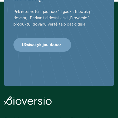
Pirk internetu ir jau nuo 1 l gauk atributiką
dovanų! Perkant didesnį kiekį „Bioversio“
produktų, dovanų vertė taip pat didėja!
Užsisakyk jau dabar!