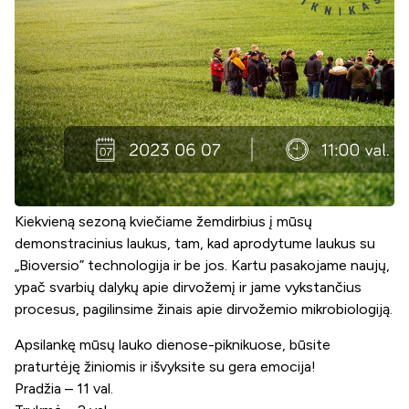
Kiekvieną sezoną kviečiame žemdirbius į mūsų
demonstracinius laukus, tam, kad aprodytume laukus su
„Bioversio” technologija ir be jos. Kartu pasakojame naujų,
ypač svarbių dalykų apie dirvožemį ir jame vykstančius
procesus, pagilinsime žinais apie dirvožemio mikrobiologiją.
Apsilankę mūsų lauko dienose-piknikuose, būsite
praturtėję žiniomis ir išvyksite su gera emocija!
Pradžia – 11 val.