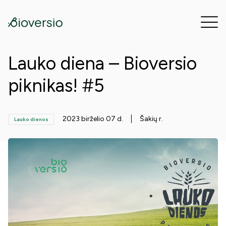
Lauko diena – Bioversio
piknikas! #5
2023 birželio 07 d.
Šakių r.
Lauko dienos