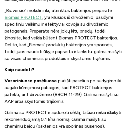
„Bioversio” mokslininkų atrinktos bakterijos preparate
Biomas PROTECT
, yra kilusios iš dirvožemio, pasižymi
specifiniu veikimu ir efektyviai kovoja su dirvožemio
patogenais. Preparate nėra jokių kitų priedų, todėl
žinosite, kad veikia būtent
Biomas PROTECT
bakterijos.
Dėl to, kad „Biomas” produktų bakterijos yra sporinės,
todėl juos naudoti ūkyje paprasta ir lankstu: galima maišyti
su visais cheminiais produktais ir skystomis trąšomis.
Kaip naudoti?
Vasariniuose pasėliuose
purkšti pasėlius po sudygimo iki
augalo kūmijimosi pabaigos, kad PROTECT bakterijos
patektų ant dirvožemio (BBCH 11-29). Galima maišyti su
AAP arba skystomis trąšomis.
Galima su PROTECT ir apdoroti sėklą, tačiau reikia išlaikyti
rekomenduojamą 0,1 l/ha normą. Galima maišyti su
cheminiu beicu (bakterijos yra sporinės būsenos).