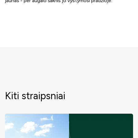
jaunas - per augalo šaknis jo vystymosi pradžioje.
Kiti straipsniai