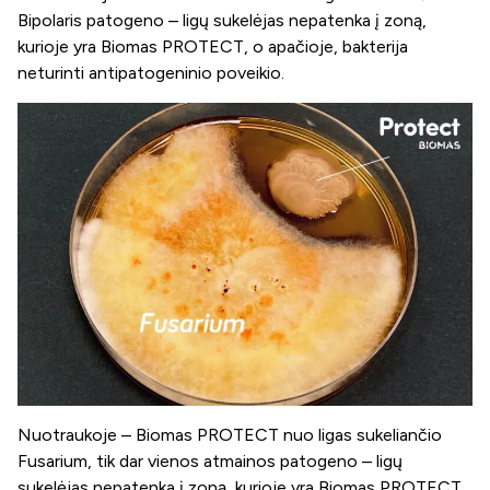
Bipolaris patogeno – ligų sukelėjas nepatenka į zoną,
kurioje yra Biomas PROTECT, o apačioje, bakterija
neturinti antipatogeninio poveikio.
Nuotraukoje – Biomas PROTECT nuo ligas sukeliančio
Fusarium, tik dar vienos atmainos patogeno – ligų
sukelėjas nepatenka į zoną, kurioje yra Biomas PROTECT.