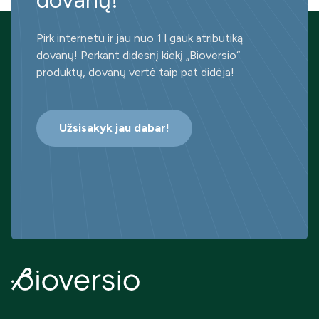
dovanų!
Pirk internetu ir jau nuo 1 l gauk atributiką
dovanų! Perkant didesnį kiekį „Bioversio“
produktų, dovanų vertė taip pat didėja!
Užsisakyk jau dabar!