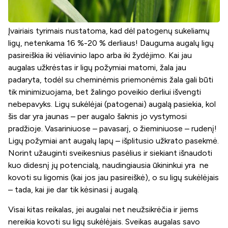
Įvairiais tyrimais nustatoma, kad dėl patogenų sukeliamų
ligų, netenkama 16 %-20 % derliaus! Dauguma augalų ligų
pasireiškia iki vėliavinio lapo arba iki žydėjimo. Kai jau
augalas užkrėstas ir ligų požymiai matomi, žala jau
padaryta, todėl su cheminėmis priemonėmis žala gali būti
tik minimizuojama, bet žalingo poveikio derliui išvengti
nebepavyks. Ligų sukėlėjai (patogenai) augalą pasiekia, kol
šis dar yra jaunas – per augalo šaknis jo vystymosi
pradžioje. Vasariniuose – pavasarį, o žieminiuose – rudenį!
Ligų požymiai ant augalų lapų – išplitusio užkrato pasekmė.
Norint užauginti sveikesnius pasėlius ir siekiant išnaudoti
kuo didesnį jų potencialą, naudingiausia ūkininkui yra
ne
kovoti su ligomis (kai jos jau pasireiškė), o su ligų sukėlėjais
– tada, kai jie dar tik kėsinasi į augalą.
Visai kitas reikalas, jei augalai net neužsikrėčia ir jiems
nereikia kovoti su ligų sukėlėjais. Sveikas augalas savo